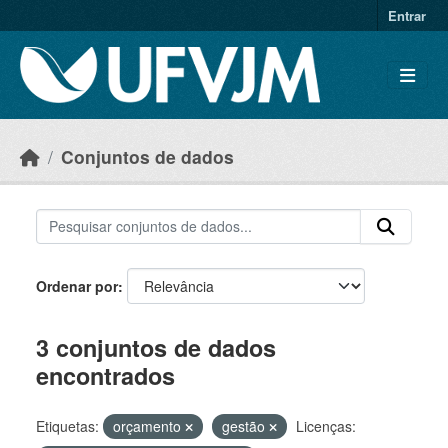
Skip to main content
Entrar
Conjuntos de dados
Ordenar por
3 conjuntos de dados
encontrados
Etiquetas:
orçamento
gestão
Licenças: