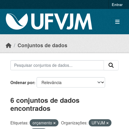
Skip to main content
Entrar
Conjuntos de dados
Ordenar por
6 conjuntos de dados
encontrados
Etiquetas:
orçamento
Organizações:
UFVJM