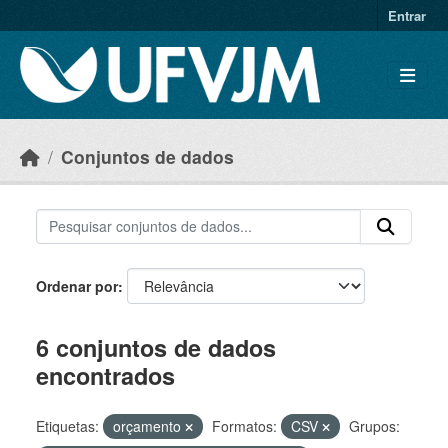
Skip to main content
Entrar
Conjuntos de dados
Ordenar por
6 conjuntos de dados
encontrados
Etiquetas:
orçamento
Formatos:
CSV
Grupos: