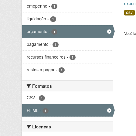
execu
emepenho
-
1
CSV
liquidação
-
1
orçamento
-
1
Você t
pagamento
-
1
recursos financeiros
-
1
restos a pagar
-
1
Formatos
CSV
-
1
HTML
-
1
Licenças