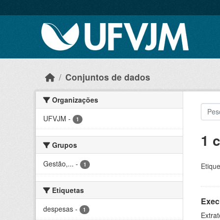
Skip to main content
Conjuntos de dados
Organizações
UFVJM
-
1
1 
Grupos
Gestão,...
-
1
Etique
Etiquetas
Exec
despesas
-
1
Extrat