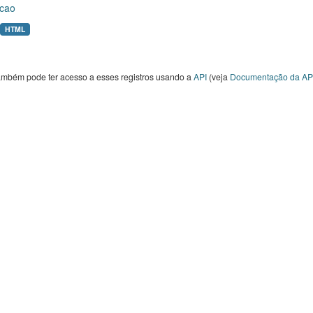
cao
HTML
ambém pode ter acesso a esses registros usando a
API
(veja
Documentação da AP