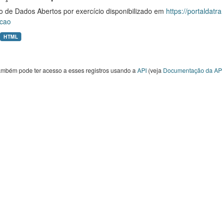
o de Dados Abertos por exercício disponibilizado em
https://portaldat
cao
HTML
ambém pode ter acesso a esses registros usando a
API
(veja
Documentação da AP