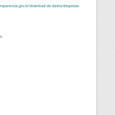
ransparencia.gov.br/download-de-dados/despesas-
I
).