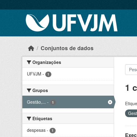
Skip to main content
Conjuntos de dados
Organizações
UFVJM
-
1
1 
Grupos
Gestão,...
-
1
Etique
Gest
Etiquetas
despesas
-
1
Exec