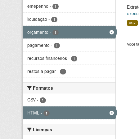
emepenho
-
Extrat
1
execu
liquidação
-
1
CSV
orçamento
-
1
Você t
pagamento
-
1
recursos financeiros
-
1
restos a pagar
-
1
Formatos
CSV
-
1
HTML
-
1
Licenças