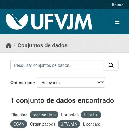
Skip to main content
Entrar
Conjuntos de dados
Ordenar por
1 conjunto de dados encontrado
Etiquetas:
orçamento
Formatos:
HTML
CSV
Organizações:
UFVJM
Licenças: