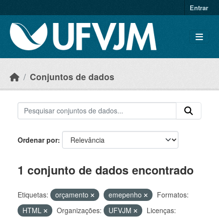
Skip to main content
Entrar
Conjuntos de dados
Ordenar por
1 conjunto de dados encontrado
Etiquetas:
orçamento
emepenho
Formatos:
HTML
Organizações:
UFVJM
Licenças: