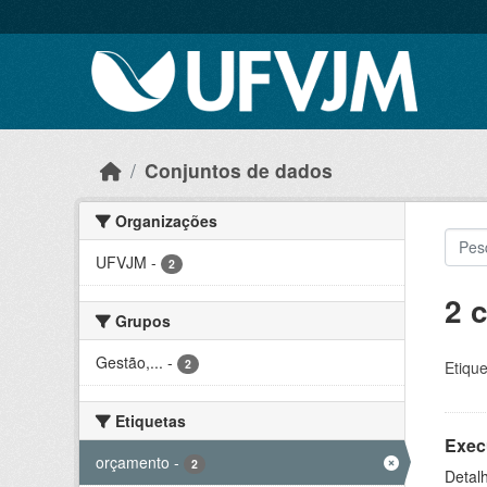
Skip to main content
Conjuntos de dados
Organizações
UFVJM
-
2
2 
Grupos
Gestão,...
-
2
Etique
Etiquetas
Exec
orçamento
-
2
Detal