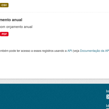
CSV
mento anual
 com orçamento anual
PDF
ambém pode ter acesso a esses registros usando a
API
(veja
Documentação da AP
I
I