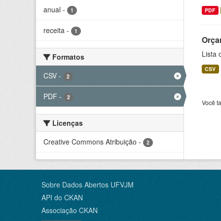
anual
-
1
PDF
receita
-
1
Orça
Lista
Formatos
CSV
CSV
-
2
PDF
-
2
Você t
Licenças
Creative Commons Atribuição
-
2
Sobre Dados Abertos UFVJM
API do CKAN
Associação CKAN