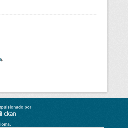
I
).
mpulsionado por
dioma