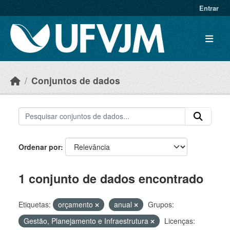
Skip to main content
Entrar
Conjuntos de dados
Ordenar por
1 conjunto de dados encontrado
Etiquetas:
orçamento
anual
Grupos:
Gestão, Planejamento e Infraestrutura
Licenças: