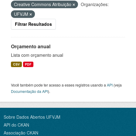
Creative Commons Atribuição
Organizações:
UFVJM
Filtrar Resultados
Orçamento anual
Lista com orçamento anual
CSV
PDF
Você também pode ter acesso a esses registros usando a
API
(veja
Documentação da API
).
Sobre Dados Abertos UFVJM
API do CKAN
Associação CKAN