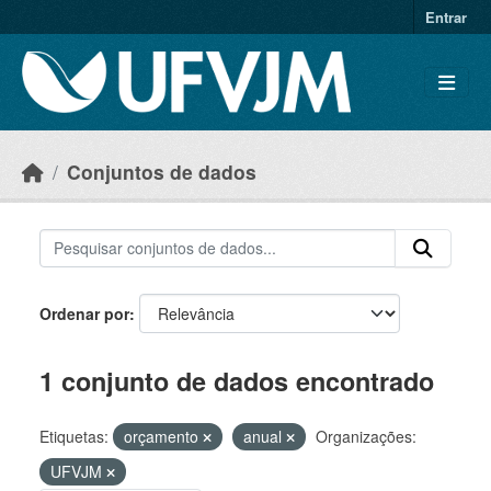
Skip to main content
Entrar
Conjuntos de dados
Ordenar por
1 conjunto de dados encontrado
Etiquetas:
orçamento
anual
Organizações:
UFVJM