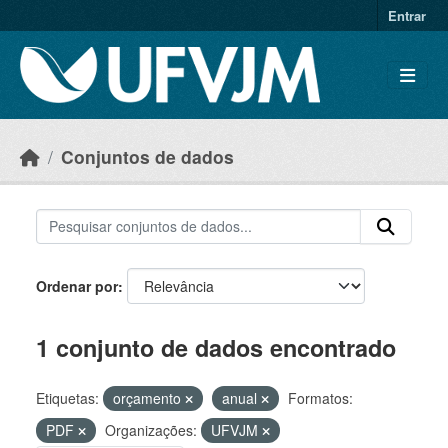
Skip to main content
Entrar
Conjuntos de dados
Ordenar por
1 conjunto de dados encontrado
Etiquetas:
orçamento
anual
Formatos:
PDF
Organizações:
UFVJM