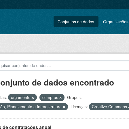
Conjuntos de dados
Organizações
conjunto de dados encontrado
tas:
orçamento
compras
Grupos:
ão, Planejamento e Infraestrutura
Licenças:
Creative Commons A
o de contratações anual