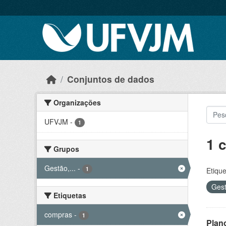
Skip to main content
Conjuntos de dados
Organizações
UFVJM
-
1
1 
Grupos
Gestão,...
-
1
Etique
Gest
Etiquetas
compras
-
1
Plan