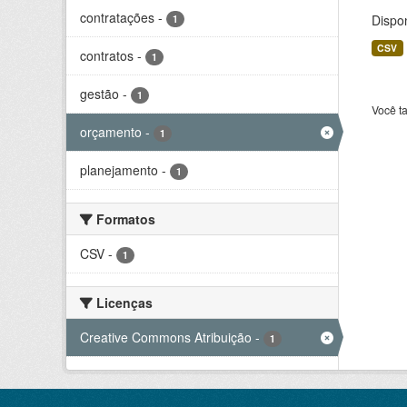
contratações
-
Dispo
1
CSV
contratos
-
1
gestão
-
1
Você t
orçamento
-
1
planejamento
-
1
Formatos
CSV
-
1
Licenças
Creative Commons Atribuição
-
1