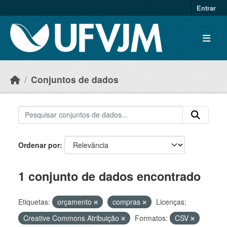
Skip to main content
Entrar
Conjuntos de dados
Ordenar por
1 conjunto de dados encontrado
Etiquetas:
orçamento
compras
Licenças:
Creative Commons Atribuição
Formatos:
CSV