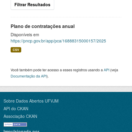
Filtrar Resultados
Plano de contratações anual
Disponíveis em
https://pncp.gov.br/app/pca/16888315000157/2025
CSV
Você também pode ter acesso a esses registros usando a
API
(veja
Documentação da API
).
Sobre Dados Abertos UFVJM
API do CKAN
Associação CKAN
Impulsionado por