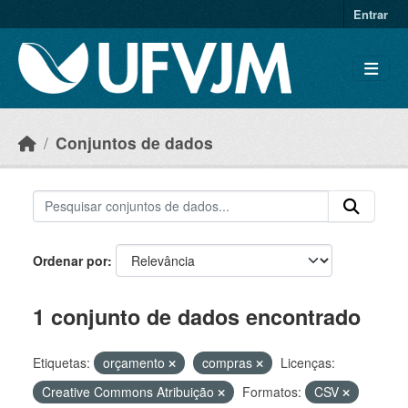
Skip to main content
Entrar
Conjuntos de dados
Ordenar por
1 conjunto de dados encontrado
Etiquetas:
orçamento
compras
Licenças:
Creative Commons Atribuição
Formatos:
CSV