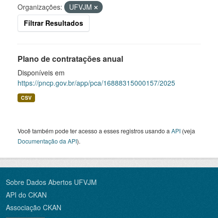
Organizações:
UFVJM
Filtrar Resultados
Plano de contratações anual
Disponíveis em
https://pncp.gov.br/app/pca/16888315000157/2025
CSV
Você também pode ter acesso a esses registros usando a
API
(veja
Documentação da API
).
Sobre Dados Abertos UFVJM
API do CKAN
Associação CKAN