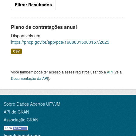
Filtrar Resultados
Plano de contratações anual
Disponíveis em
https://pncp.gov.br/app/pca/16888315000157/2025
CSV
Você também pode ter acesso a esses registros usando a
API
(veja
Documentação da API
).
Sobre Dados Abertos UFVJM
API do CKAN
Associação CKAN
Impulsionado por