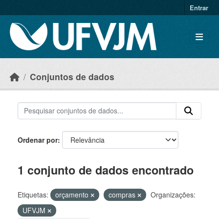
Skip to main content
Entrar
Conjuntos de dados
Ordenar por
1 conjunto de dados encontrado
Etiquetas:
orçamento
compras
Organizações:
UFVJM