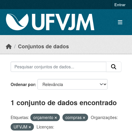
Skip to main content
Entrar
Conjuntos de dados
Ordenar por
1 conjunto de dados encontrado
Etiquetas:
orçamento
compras
Organizações:
UFVJM
Licenças: