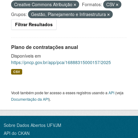
Creative Commons Atribuição
Formatos:
CSV
Grupos:
Gestão, Planejamento e Infraestrutura
Filtrar Resultados
Plano de contratações anual
Disponíveis em
https://pncp.gov.br/app/pca/16888315000157/2025
CSV
Você também pode ter acesso a esses registros usando a
API
(veja
Documentação da API
).
Sobre Dados Abertos UFVJM
API do CKAN