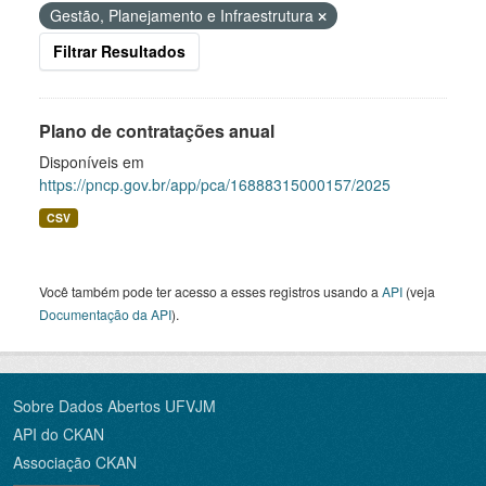
Gestão, Planejamento e Infraestrutura
Filtrar Resultados
Plano de contratações anual
Disponíveis em
https://pncp.gov.br/app/pca/16888315000157/2025
CSV
Você também pode ter acesso a esses registros usando a
API
(veja
Documentação da API
).
Sobre Dados Abertos UFVJM
API do CKAN
Associação CKAN