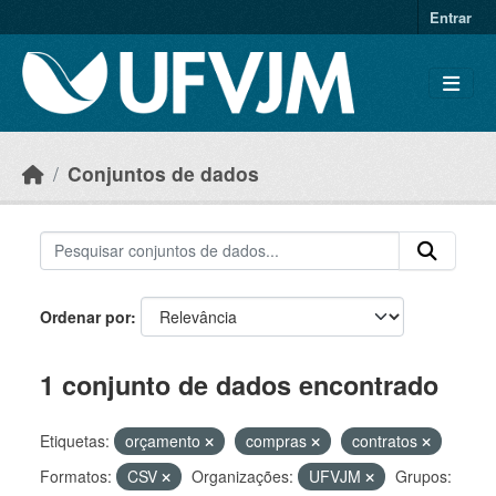
Skip to main content
Entrar
Conjuntos de dados
Ordenar por
1 conjunto de dados encontrado
Etiquetas:
orçamento
compras
contratos
Formatos:
CSV
Organizações:
UFVJM
Grupos: