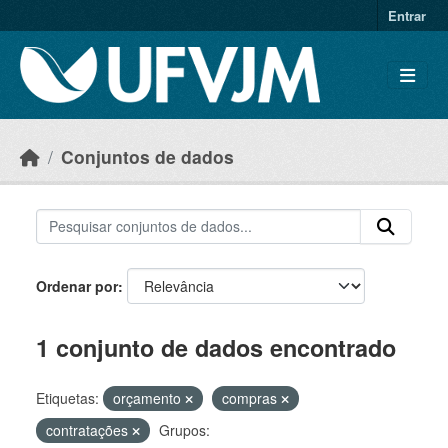
Skip to main content
Entrar
Conjuntos de dados
Ordenar por
1 conjunto de dados encontrado
Etiquetas:
orçamento
compras
contratações
Grupos: