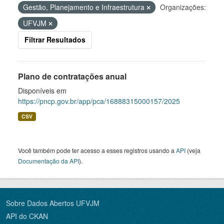
Gestão, Planejamento e Infraestrutura
Organizações:
UFVJM
Filtrar Resultados
Plano de contratações anual
Disponíveis em
https://pncp.gov.br/app/pca/16888315000157/2025
CSV
Você também pode ter acesso a esses registros usando a
API
(veja
Documentação da API
).
Sobre Dados Abertos UFVJM
API do CKAN