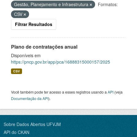
Gestão, Planejamento e Infraestrutura
Formatos:
CSV
Filtrar Resultados
Plano de contratações anual
Disponíveis em
https://pncp.gov.br/app/pca/16888315000157/2025
CSV
Você também pode ter acesso a esses registros usando a
API
(veja
Documentação da API
).
Sobre Dados Abertos UFVJM
API do CKAN