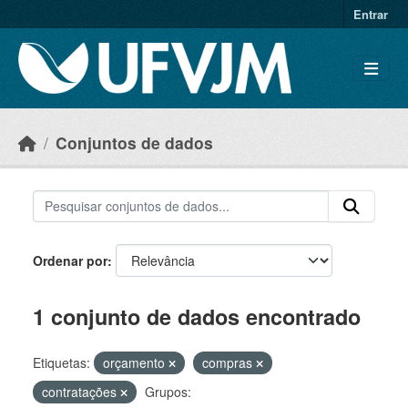
Skip to main content
Entrar
Conjuntos de dados
Ordenar por
1 conjunto de dados encontrado
Etiquetas:
orçamento
compras
contratações
Grupos: