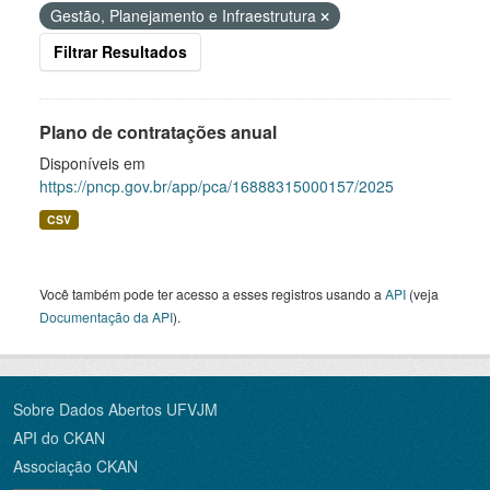
Gestão, Planejamento e Infraestrutura
Filtrar Resultados
Plano de contratações anual
Disponíveis em
https://pncp.gov.br/app/pca/16888315000157/2025
CSV
Você também pode ter acesso a esses registros usando a
API
(veja
Documentação da API
).
Sobre Dados Abertos UFVJM
API do CKAN
Associação CKAN