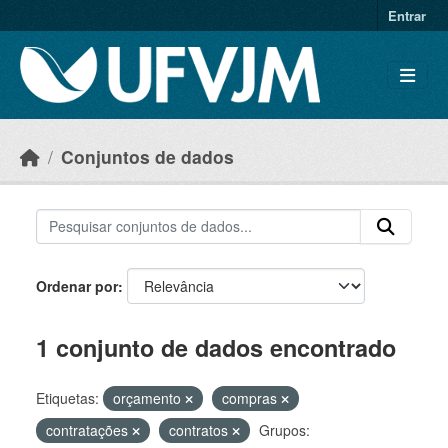
Skip to main content
Entrar
Conjuntos de dados
Ordenar por
1 conjunto de dados encontrado
Etiquetas:
orçamento
compras
contratações
contratos
Grupos: