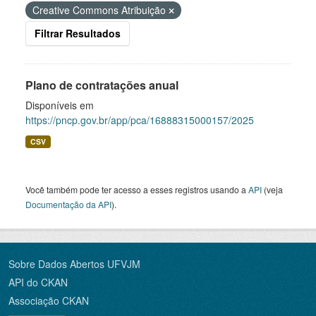
Creative Commons Atribuição
Filtrar Resultados
Plano de contratações anual
Disponíveis em
https://pncp.gov.br/app/pca/16888315000157/2025
CSV
Você também pode ter acesso a esses registros usando a
API
(veja
Documentação da API
).
Sobre Dados Abertos UFVJM
API do CKAN
Associação CKAN