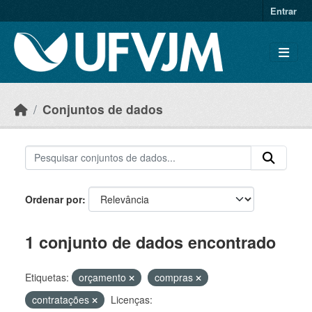
Skip to main content
Entrar
Conjuntos de dados
Ordenar por
1 conjunto de dados encontrado
Etiquetas:
orçamento
compras
contratações
Licenças: