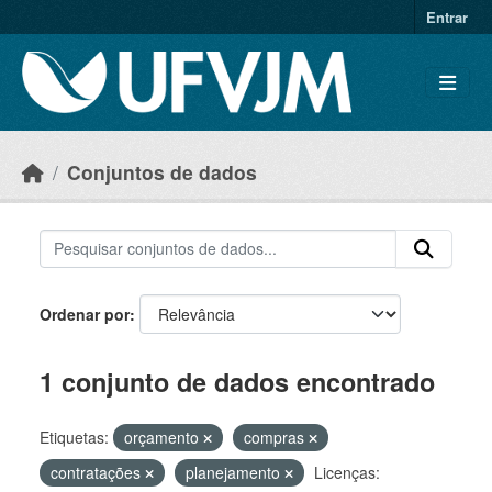
Skip to main content
Entrar
Conjuntos de dados
Ordenar por
1 conjunto de dados encontrado
Etiquetas:
orçamento
compras
contratações
planejamento
Licenças: