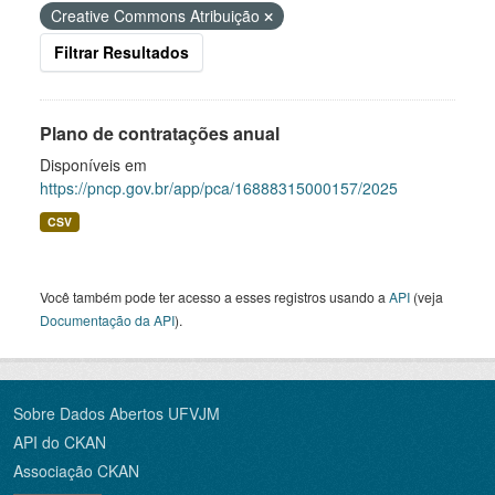
Creative Commons Atribuição
Filtrar Resultados
Plano de contratações anual
Disponíveis em
https://pncp.gov.br/app/pca/16888315000157/2025
CSV
Você também pode ter acesso a esses registros usando a
API
(veja
Documentação da API
).
Sobre Dados Abertos UFVJM
API do CKAN
Associação CKAN