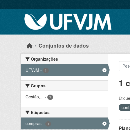
Skip to main content
Conjuntos de dados
Organizações
UFVJM
-
1
1 
Grupos
Gestão,...
-
1
Etique
cont
Etiquetas
compras
-
1
Plan