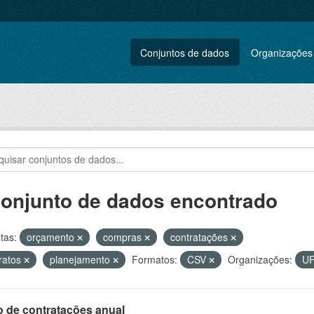
Conjuntos de dados
Organizações
conjunto de dados encontrado
tas:
orçamento
compras
contratações
ratos
planejamento
Formatos:
CSV
Organizações:
U
o de contratações anual