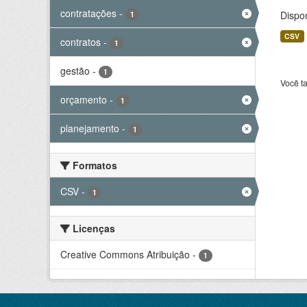
contratações
-
Dispo
1
CSV
contratos
-
1
gestão
-
1
Você t
orçamento
-
1
planejamento
-
1
Formatos
CSV
-
1
Licenças
Creative Commons Atribuição
-
1