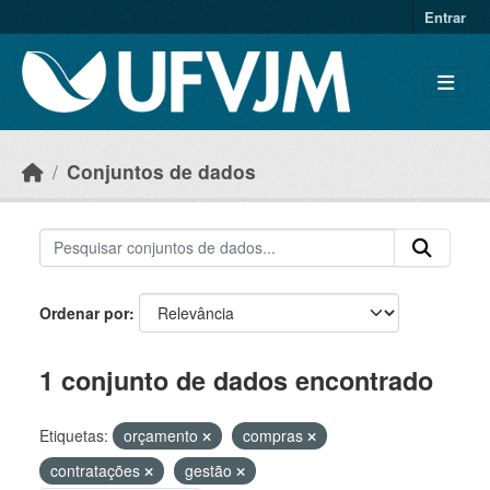
Skip to main content
Entrar
Conjuntos de dados
Ordenar por
1 conjunto de dados encontrado
Etiquetas:
orçamento
compras
contratações
gestão