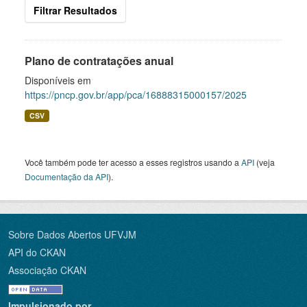
Filtrar Resultados
Plano de contratações anual
Disponíveis em
https://pncp.gov.br/app/pca/16888315000157/2025
CSV
Você também pode ter acesso a esses registros usando a
API
(veja
Documentação da API
).
Sobre Dados Abertos UFVJM
API do CKAN
Associação CKAN
Impulsionado por