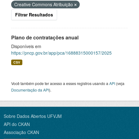
Creative Commons Atribuição
Filtrar Resultados
Plano de contratações anual
Disponíveis em
https://pncp.gov.br/app/pca/16888315000157/2025
CSV
Você também pode ter acesso a esses registros usando a
API
(veja
Documentação da API
).
Sobre Dados Abertos UFVJM
API do CKAN
Associação CKAN