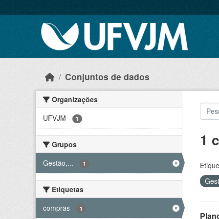
Skip to main content
Conjuntos de dados
Organizações
UFVJM
-
1
1 
Grupos
Gestão,...
-
1
Etique
Gest
Etiquetas
compras
-
1
Plan