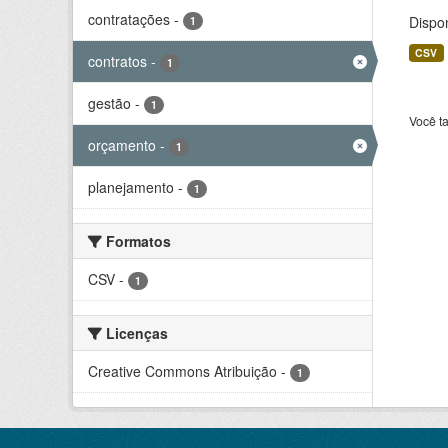
contratações
-
Dispo
1
CSV
contratos
-
1
gestão
-
1
Você t
orçamento
-
1
planejamento
-
1
Formatos
CSV
-
1
Licenças
Creative Commons Atribuição
-
1