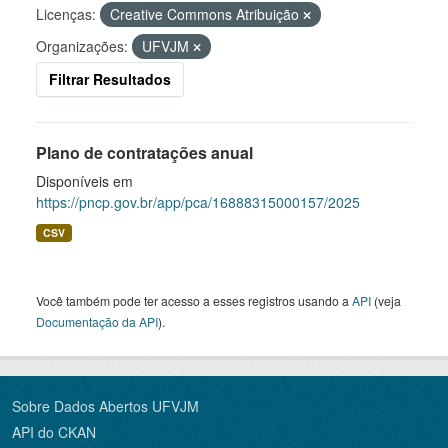
Licenças:
Creative Commons Atribuição
Organizações:
UFVJM
Filtrar Resultados
Plano de contratações anual
Disponíveis em
https://pncp.gov.br/app/pca/16888315000157/2025
CSV
Você também pode ter acesso a esses registros usando a
API
(veja
Documentação da API
).
Sobre Dados Abertos UFVJM
API do CKAN