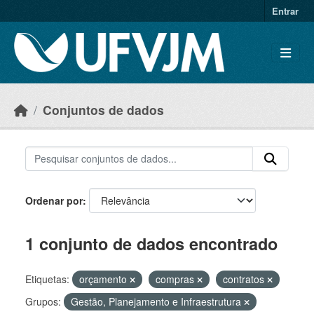
Skip to main content
Entrar
Conjuntos de dados
Ordenar por
1 conjunto de dados encontrado
Etiquetas:
orçamento
compras
contratos
Grupos:
Gestão, Planejamento e Infraestrutura