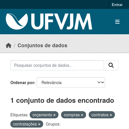
Skip to main content
Entrar
Conjuntos de dados
Ordenar por
1 conjunto de dados encontrado
Etiquetas:
orçamento
compras
contratos
contratações
Grupos: