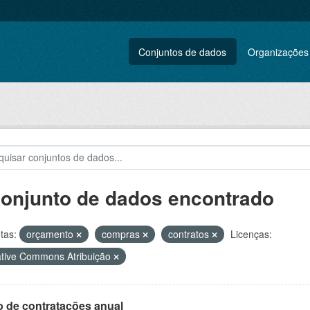
Conjuntos de dados
Organizações
conjunto de dados encontrado
tas:
orçamento
compras
contratos
Licenças:
tive Commons Atribuição
o de contratações anual