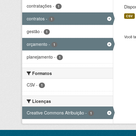
contratações
-
Dispo
1
CSV
contratos
-
1
gestão
-
1
Você t
orçamento
-
1
planejamento
-
1
Formatos
CSV
-
1
Licenças
Creative Commons Atribuição
-
1