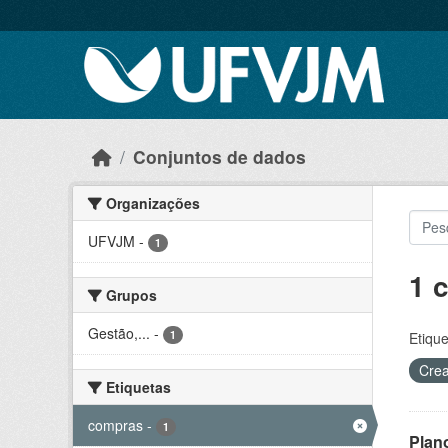
Skip to main content
Conjuntos de dados
Organizações
UFVJM
-
1
1 
Grupos
Gestão,...
-
1
Etique
Crea
Etiquetas
compras
-
1
Plan