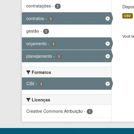
contratações
-
Dispo
1
CSV
contratos
-
1
gestão
-
1
Você t
orçamento
-
1
planejamento
-
1
Formatos
CSV
-
1
Licenças
Creative Commons Atribuição
-
1