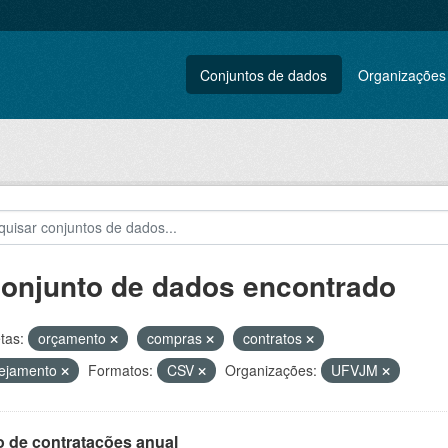
Conjuntos de dados
Organizações
conjunto de dados encontrado
tas:
orçamento
compras
contratos
nejamento
Formatos:
CSV
Organizações:
UFVJM
o de contratações anual