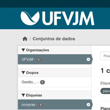
Skip to main content
Conjuntos de dados
Organizações
UFVJM
-
1
1 
Grupos
Gestão,...
-
1
Etique
pla
Etiquetas
compras
-
1
Plan