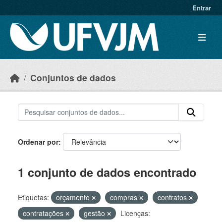
Skip to main content
Entrar
Conjuntos de dados
Ordenar por
1 conjunto de dados encontrado
Etiquetas:
orçamento
compras
contratos
contratações
gestão
Licenças: