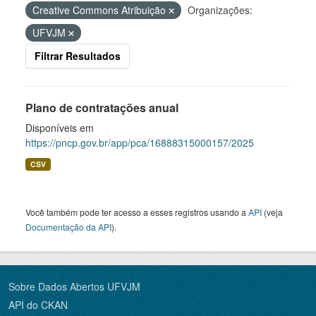
Creative Commons Atribuição
Organizações:
UFVJM
Filtrar Resultados
Plano de contratações anual
Disponíveis em
https://pncp.gov.br/app/pca/16888315000157/2025
CSV
Você também pode ter acesso a esses registros usando a
API
(veja
Documentação da API
).
Sobre Dados Abertos UFVJM
API do CKAN