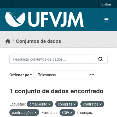
Skip to main content
Entrar
Conjuntos de dados
Ordenar por
1 conjunto de dados encontrado
Etiquetas:
orçamento
compras
contratos
contratações
Formatos:
CSV
Licenças: