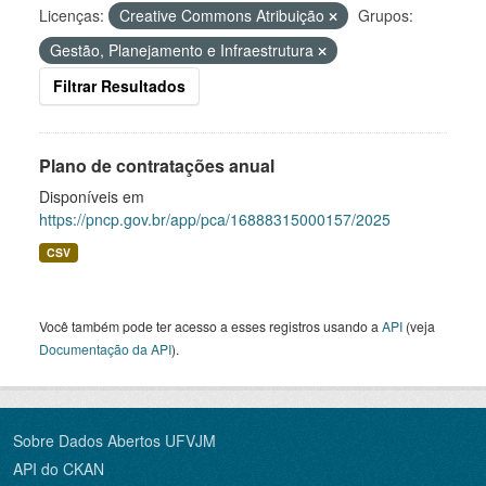
Licenças:
Creative Commons Atribuição
Grupos:
Gestão, Planejamento e Infraestrutura
Filtrar Resultados
Plano de contratações anual
Disponíveis em
https://pncp.gov.br/app/pca/16888315000157/2025
CSV
Você também pode ter acesso a esses registros usando a
API
(veja
Documentação da API
).
Sobre Dados Abertos UFVJM
API do CKAN