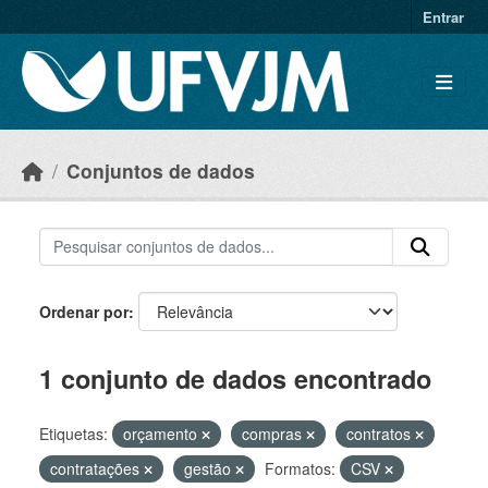
Skip to main content
Entrar
Conjuntos de dados
Ordenar por
1 conjunto de dados encontrado
Etiquetas:
orçamento
compras
contratos
contratações
gestão
Formatos:
CSV