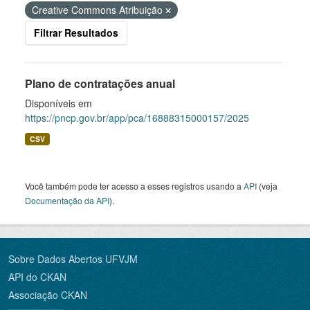
Creative Commons Atribuição
Filtrar Resultados
Plano de contratações anual
Disponíveis em
https://pncp.gov.br/app/pca/16888315000157/2025
CSV
Você também pode ter acesso a esses registros usando a
API
(veja
Documentação da API
).
Sobre Dados Abertos UFVJM
API do CKAN
Associação CKAN