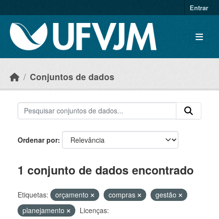
Skip to main content
Entrar
Conjuntos de dados
Ordenar por
1 conjunto de dados encontrado
Etiquetas:
orçamento
compras
gestão
planejamento
Licenças: