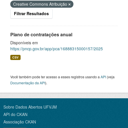
Creative Commons Atribuição
Filtrar Resultados
Plano de contratações anual
Disponíveis em
https://pncp.gov.br/app/pca/16888315000157/2025
CSV
Você também pode ter acesso a esses registros usando a
API
(veja
Documentação da API
).
Sobre Dados Abertos UFVJM
API do CKAN
Associação CKAN