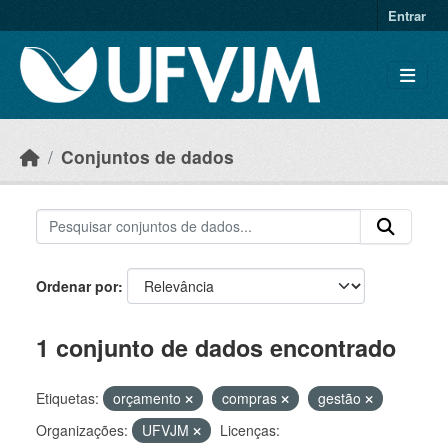
Skip to main content
Entrar
Conjuntos de dados
Ordenar por
1 conjunto de dados encontrado
Etiquetas:
orçamento
compras
gestão
Organizações:
UFVJM
Licenças: