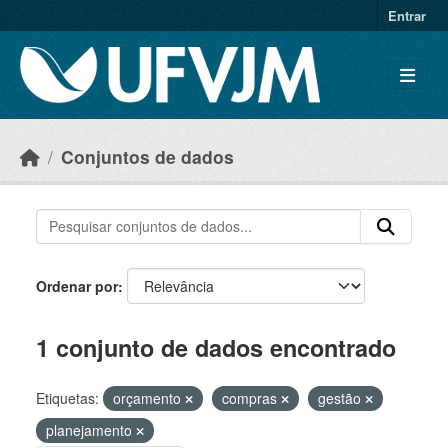
Skip to main content
Entrar
Conjuntos de dados
Ordenar por
1 conjunto de dados encontrado
Etiquetas:
orçamento
compras
gestão
planejamento