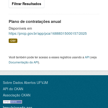
Filtrar Resultados
Plano de contratações anual
Disponíveis em
https://pncp.gov.br/app/pca/16888315000157/2025
CSV
Você também pode ter acesso a esses registros usando a
API
(veja
Documentação da API
).
Sobre Dados Abertos UFVJM
API do CKAN
Associação CKAN
Impulsionado por