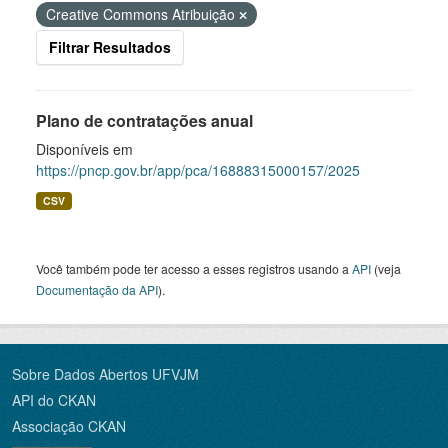
Creative Commons Atribuição
Filtrar Resultados
Plano de contratações anual
Disponíveis em
https://pncp.gov.br/app/pca/16888315000157/2025
CSV
Você também pode ter acesso a esses registros usando a
API
(veja
Documentação da API
).
Sobre Dados Abertos UFVJM
API do CKAN
Associação CKAN