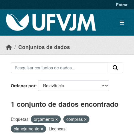
Skip to main content
Entrar
Conjuntos de dados
Ordenar por
1 conjunto de dados encontrado
Etiquetas:
orçamento
compras
planejamento
Licenças: