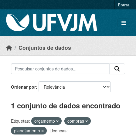
Skip to main content
Entrar
Conjuntos de dados
Ordenar por
1 conjunto de dados encontrado
Etiquetas:
orçamento
compras
planejamento
Licenças: