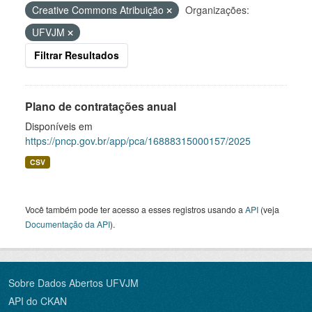
Creative Commons Atribuição
Organizações:
UFVJM
Filtrar Resultados
Plano de contratações anual
Disponíveis em
https://pncp.gov.br/app/pca/16888315000157/2025
CSV
Você também pode ter acesso a esses registros usando a
API
(veja
Documentação da API
).
Sobre Dados Abertos UFVJM
API do CKAN