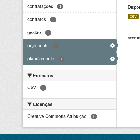
contratações
-
Dispo
1
CSV
contratos
-
1
gestão
-
1
Você t
orçamento
-
1
planejamento
-
1
Formatos
CSV
-
1
Licenças
Creative Commons Atribuição
-
1