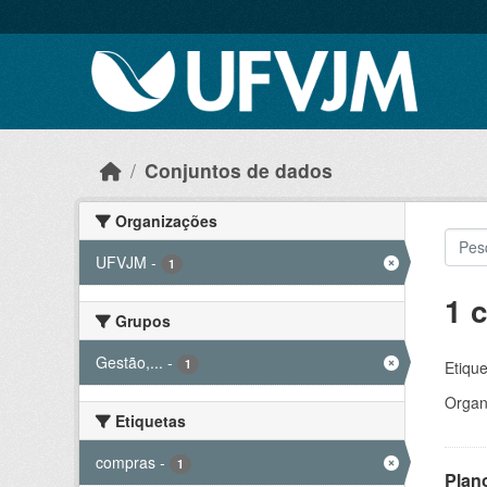
Skip to main content
Conjuntos de dados
Organizações
UFVJM
-
1
1 
Grupos
Gestão,...
-
1
Etique
Organ
Etiquetas
compras
-
1
Plan