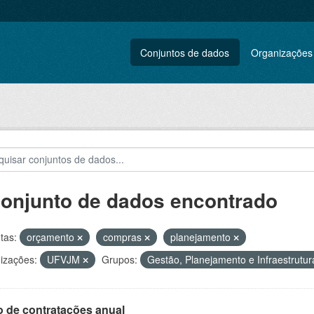
Conjuntos de dados
Organizações
conjunto de dados encontrado
tas:
orçamento
compras
planejamento
izações:
UFVJM
Grupos:
Gestão, Planejamento e Infraestrutu
o de contratações anual