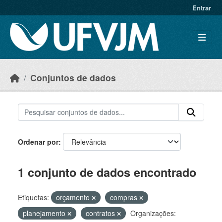
Skip to main content
Entrar
Conjuntos de dados
Ordenar por
1 conjunto de dados encontrado
Etiquetas:
orçamento
compras
planejamento
contratos
Organizações: