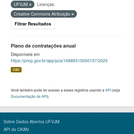
UFVJM
Licenças:
Creative Commons Atribuição
Filtrar Resultados
Plano de contratações anual
Disponíveis em
https://pncp.gov.br/app/pca/16888315000157/2025
CSV
Você também pode ter acesso a esses registros usando a
API
(veja
Documentação da API
).
Sobre Dados Abertos UFVJM
API do CKAN