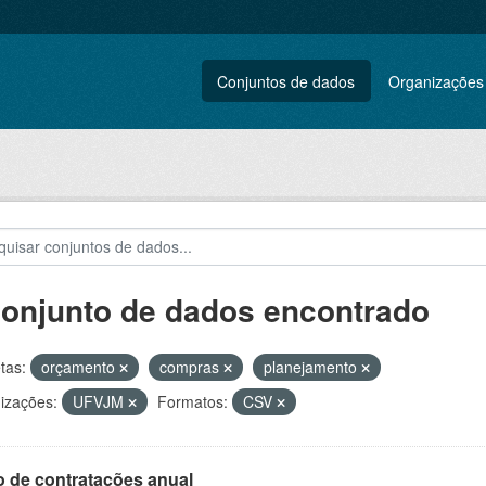
Conjuntos de dados
Organizações
conjunto de dados encontrado
tas:
orçamento
compras
planejamento
izações:
UFVJM
Formatos:
CSV
o de contratações anual