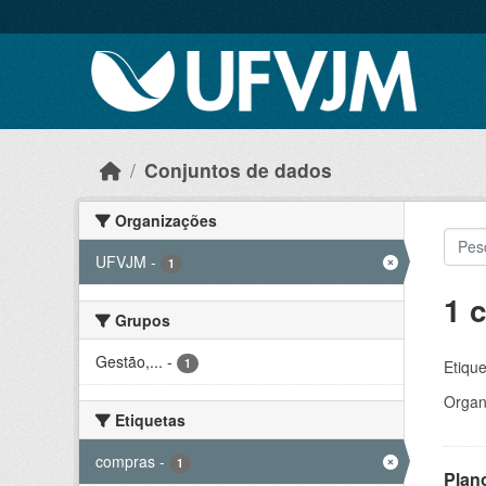
Skip to main content
Conjuntos de dados
Organizações
UFVJM
-
1
1 
Grupos
Gestão,...
-
1
Etique
Organ
Etiquetas
compras
-
1
Plan