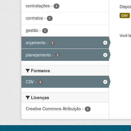
contratações
-
Dispo
1
CSV
contratos
-
1
gestão
-
1
Você t
orçamento
-
1
planejamento
-
1
Formatos
CSV
-
1
Licenças
Creative Commons Atribuição
-
1