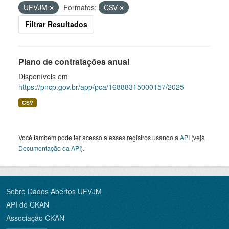
UFVJM
Formatos:
CSV
Filtrar Resultados
Plano de contratações anual
Disponíveis em
https://pncp.gov.br/app/pca/16888315000157/2025
CSV
Você também pode ter acesso a esses registros usando a
API
(veja
Documentação da API
).
Sobre Dados Abertos UFVJM
API do CKAN
Associação CKAN