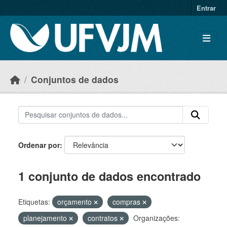
Skip to main content
Entrar
Conjuntos de dados
Ordenar por
1 conjunto de dados encontrado
Etiquetas:
orçamento
compras
planejamento
contratos
Organizações: