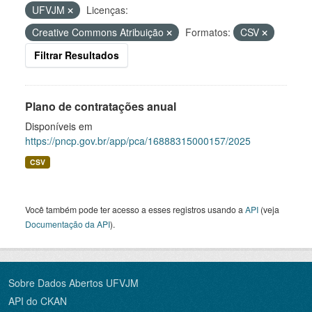
UFVJM
Licenças:
Creative Commons Atribuição
Formatos:
CSV
Filtrar Resultados
Plano de contratações anual
Disponíveis em
https://pncp.gov.br/app/pca/16888315000157/2025
CSV
Você também pode ter acesso a esses registros usando a
API
(veja
Documentação da API
).
Sobre Dados Abertos UFVJM
API do CKAN