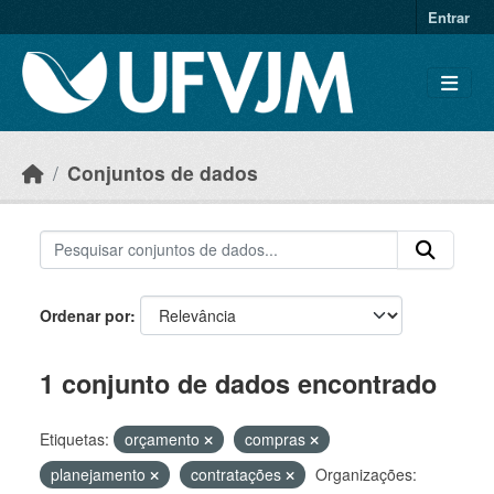
Skip to main content
Entrar
Conjuntos de dados
Ordenar por
1 conjunto de dados encontrado
Etiquetas:
orçamento
compras
planejamento
contratações
Organizações: