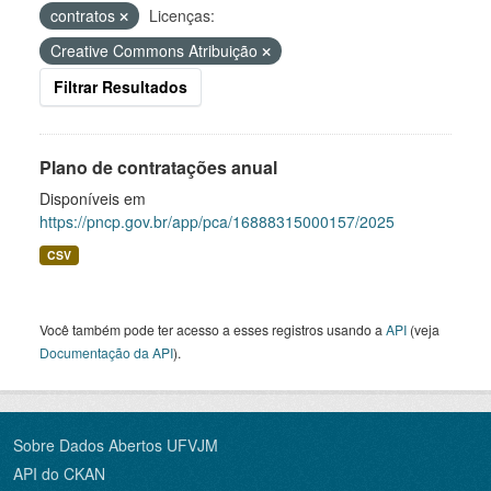
contratos
Licenças:
Creative Commons Atribuição
Filtrar Resultados
Plano de contratações anual
Disponíveis em
https://pncp.gov.br/app/pca/16888315000157/2025
CSV
Você também pode ter acesso a esses registros usando a
API
(veja
Documentação da API
).
Sobre Dados Abertos UFVJM
API do CKAN