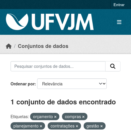
Skip to main content
Entrar
Conjuntos de dados
Ordenar por
1 conjunto de dados encontrado
Etiquetas:
orçamento
compras
planejamento
contratações
gestão