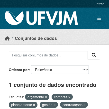
Skip to main content
Entrar
Conjuntos de dados
Ordenar por
1 conjunto de dados encontrado
Etiquetas:
orçamento
compras
planejamento
gestão
contratações