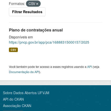
Formatos:
CSV
Filtrar Resultados
Plano de contratações anual
Disponíveis em
https://pncp.gov.br/app/pca/16888315000157/2025
CSV
Você também pode ter acesso a esses registros usando a
API
(veja
Documentação da API
).
Sobre Dados Abertos UFVJM
API do CKAN
Associação CKAN