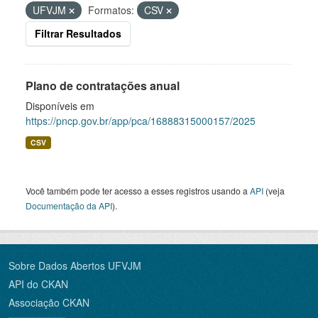
UFVJM
Formatos:
CSV
Filtrar Resultados
Plano de contratações anual
Disponíveis em
https://pncp.gov.br/app/pca/16888315000157/2025
CSV
Você também pode ter acesso a esses registros usando a
API
(veja
Documentação da API
).
Sobre Dados Abertos UFVJM
API do CKAN
Associação CKAN