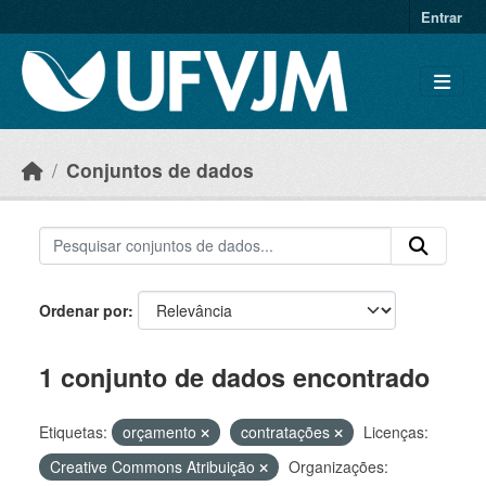
Skip to main content
Entrar
Conjuntos de dados
Ordenar por
1 conjunto de dados encontrado
Etiquetas:
orçamento
contratações
Licenças:
Creative Commons Atribuição
Organizações: