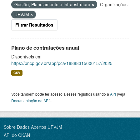
Gestão, Planejamento e Infraestrutura
Organizações:
UFVJM
Filtrar Resultados
Plano de contratações anual
Disponíveis em
https://pncp.gov.br/app/pca/16888315000157/2025
CSV
Você também pode ter acesso a esses registros usando a
API
(veja
Documentação da API
).
Sobre Dados Abertos UFVJM
API do CKAN