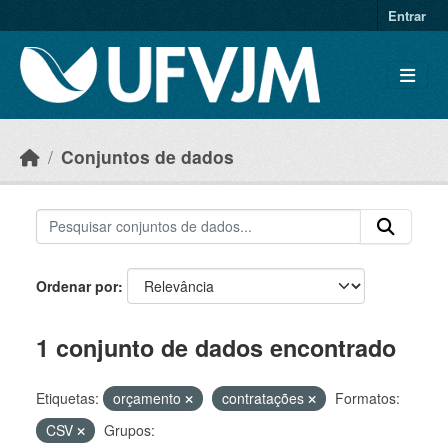
Skip to main content
Entrar
Conjuntos de dados
Ordenar por
1 conjunto de dados encontrado
Etiquetas:
orçamento
contratações
Formatos:
CSV
Grupos: