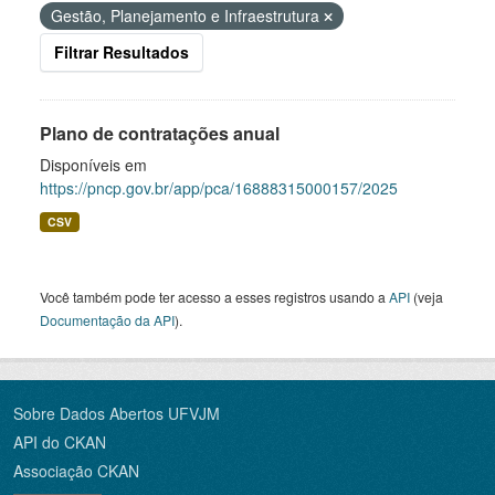
Gestão, Planejamento e Infraestrutura
Filtrar Resultados
Plano de contratações anual
Disponíveis em
https://pncp.gov.br/app/pca/16888315000157/2025
CSV
Você também pode ter acesso a esses registros usando a
API
(veja
Documentação da API
).
Sobre Dados Abertos UFVJM
API do CKAN
Associação CKAN