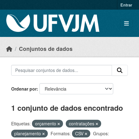
Skip to main content
Entrar
Conjuntos de dados
Ordenar por
1 conjunto de dados encontrado
Etiquetas:
orçamento
contratações
planejamento
Formatos:
CSV
Grupos: