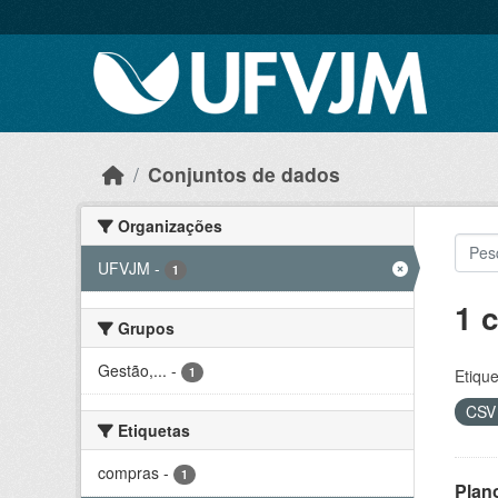
Skip to main content
Conjuntos de dados
Organizações
UFVJM
-
1
1 
Grupos
Gestão,...
-
1
Etique
CS
Etiquetas
compras
-
1
Plan