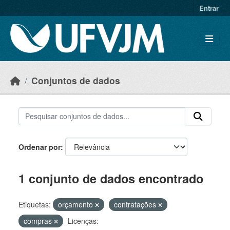
Skip to main content
Entrar
Conjuntos de dados
Ordenar por
1 conjunto de dados encontrado
Etiquetas:
orçamento
contratações
compras
Licenças: