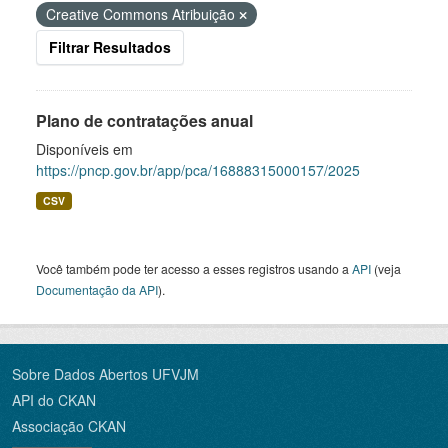
Creative Commons Atribuição
Filtrar Resultados
Plano de contratações anual
Disponíveis em
https://pncp.gov.br/app/pca/16888315000157/2025
CSV
Você também pode ter acesso a esses registros usando a
API
(veja
Documentação da API
).
Sobre Dados Abertos UFVJM
API do CKAN
Associação CKAN